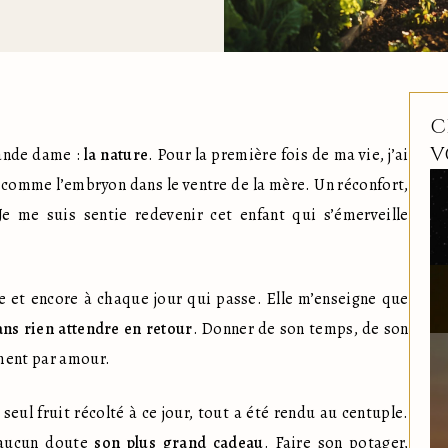
C
V
ande dame : 
la nature
. Pour la première fois de ma vie, j’ai 
mis les mains dans la terre et je me suis sentie comme l’embryon dans le ventre de la mère. Un réconfort, 
Je me suis sentie redevenir cet enfant qui s’émerveille 
e et encore à chaque jour qui passe. Elle m’enseigne que 
ns rien attendre en retour
. Donner de son temps, de son 
ement par amour.
eul fruit récolté à ce jour, tout a été rendu au centuple. 
 aucun doute 
son plus grand cadeau
. Faire son potager, 