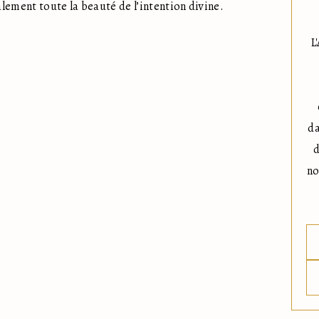
nalement toute la beauté de l’intention divine.
L
da
d
no