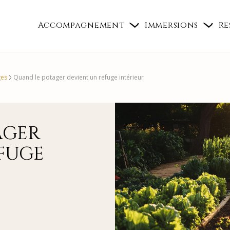
Accompagnement
Immersions
Re
ges
Quand le potager devient un refuge intérieur
AGER
FUGE