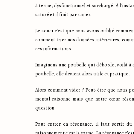
à terme, dysfonctionnel et surchargé. À l'instar
saturé et il finit par ramer.
Le souci c'est que nous avons oublié comment 
comment trier nos données intérieures, commen
ces informations.
Imaginons une poubelle qui déborde, voilà à q
poubelle, elle devient alors utile et pratique.
Alors comment vider ? Peut-être que nous po
mental raisonne mais que notre cœur résonn
question.
Pour entrer en résonance, il faut sortir du
raisonnement c'est la forme. La résonance c'est