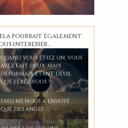
ELA POURRAIT ÉGALEMENT
OUS INTERESSER...
QUAND VOUS ÉTIEZ UN, VOUS
AVEZ FAIT DEUX, MAIS
DÉSORMAIS, ÉTANT DEUX,
QUE FEREZ-VOUS ?
DIEU NE NOUS A ENVOYÉ
QUE DES ANGES