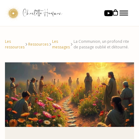
Charlotte Hoefman
Les
Les
La Communion, un profond rite
Ressources
ressources
messages
de passage oublié et détourné.