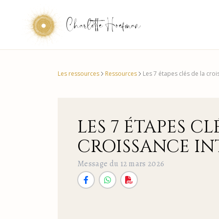
Charlotte Hoefman
Les ressources
Ressources
Les 7 étapes clés de la croi
LES 7 ÉTAPES CL
CROISSANCE IN
Message du 12 mars 2026