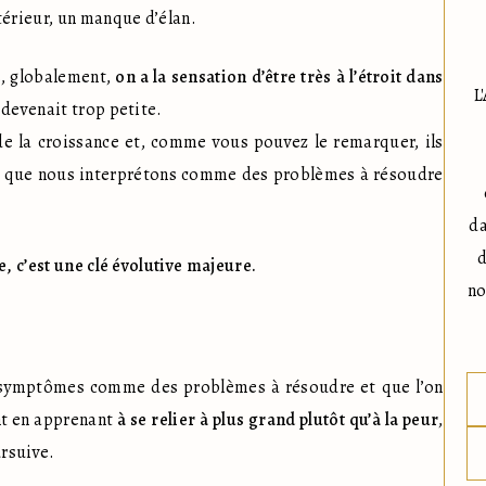
térieur, un manque d’élan.
, globalement, 
on a la sensation d’être très à l’étroit dans 
L
devenait trop petite.

 la croissance et, comme vous pouvez le remarquer, ils 
ns que nous interprétons comme des problèmes à résoudre 
da
d
e, c’est une clé évolutive majeure.
no
s symptômes comme des problèmes à résoudre et que l’on 
t en apprenant 
à se relier à plus grand plutôt qu’à la peur
, 
ursuive.