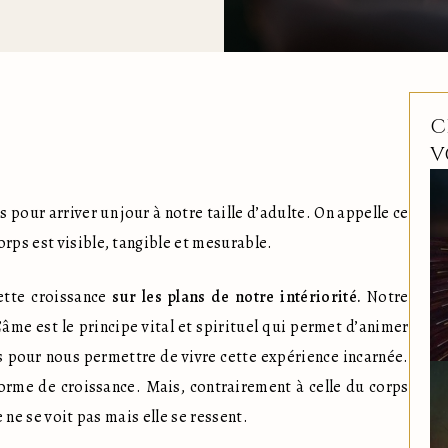
C
V
our arriver un jour à notre taille d’adulte. On appelle ce 
orps est visible, tangible et mesurable.
tte croissance 
sur les plans de notre intériorité.
 Notre 
L’âme est le principe vital et spirituel qui permet d’animer 
us pour nous permettre de vivre cette expérience incarnée. 
orme de croissance. Mais, contrairement à celle du corps 
le ne se voit pas mais elle se ressent.